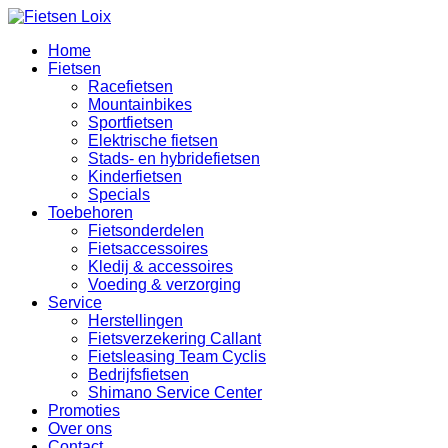
Home
Fietsen
Racefietsen
Mountainbikes
Sportfietsen
Elektrische fietsen
Stads- en hybridefietsen
Kinderfietsen
Specials
Toebehoren
Fietsonderdelen
Fietsaccessoires
Kledij & accessoires
Voeding & verzorging
Service
Herstellingen
Fietsverzekering Callant
Fietsleasing Team Cyclis
Bedrijfsfietsen
Shimano Service Center
Promoties
Over ons
Contact