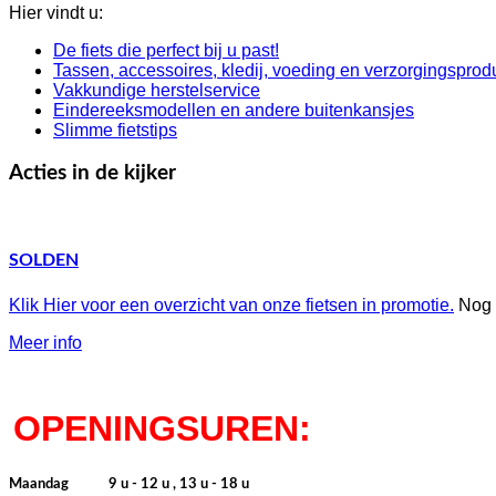
Hier vindt u:
De fiets die perfect bij u past!
Tassen, accessoires, kledij, voeding en verzorgingsprod
Vakkundige herstelservice
Eindereeksmodellen en andere buitenkansjes
Slimme fietstips
Acties
in
de
kijker
SOLDEN
Klik Hier voor een overzicht van onze fietsen in promotie.
Nog m
Meer info
OPENINGSUREN:
Maandag
9 u - 12 u , 13 u - 18 u