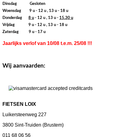
Dinsdag Gesloten
Woensdag 9 u - 12 u , 13 u - 18 u
Donderdag
8 u
- 12 u , 13 u -
15.30 u
Vrijdag 9 u - 12 u , 13 u - 18 u
Zaterdag 9 u - 17 u
Jaarlijks verlof van 10/08 t.e.m. 25/08 !!!
Wij aanvaarden:
FIETSEN LOIX
Luikersteenweg 227
3800 Sint-Truiden (Brustem)
011 68 06 56